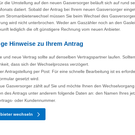
für die Umstellung auf den neuen Gasversorger beläuft sich auf rund s
Monats datiert. Sobald der Antrag bei Ihrem neuen Gasversorger eingetro
um Stromanbieterwechsel müssen Sie beim Wechsel des Gasversorgers 
rung wird nicht unterbrochen. Weder am Gaszähler noch an den Gasleitu
kunft lediglich die oft günstigere Rechnung vom neuen Anbieter.
ige Hinweise zu Ihrem Antrag
te und neue Vertrag sollte auf denselben Vertragspartner laufen. Sollt
hkeit, dass sich der Wechselprozess verzögert.
ner Antragstellung per Post: Für eine schnelle Bearbeitung ist es erforde
rmular gesetzt wird.
ue Gasversorger zählt auf Sie und möchte Ihnen den Wechselvorgang s
 des Antrags unter anderem folgende Daten an: den Namen Ihres jetz
ertrags- oder Kundennummer.
bieter wechseln