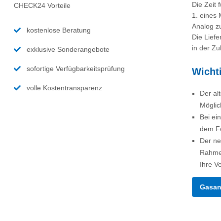
Die Zeit 
CHECK24 Vorteile
1. eines 
Analog z
kostenlose Beratung
Die Liefe
in der Zu
exklusive Sonderangebote
sofortige Verfügbarkeitsprüfung
Wicht
volle Kostentransparenz
Der al
Möglic
Bei ei
dem Fo
Der ne
Rahmen
Ihre V
Gasan