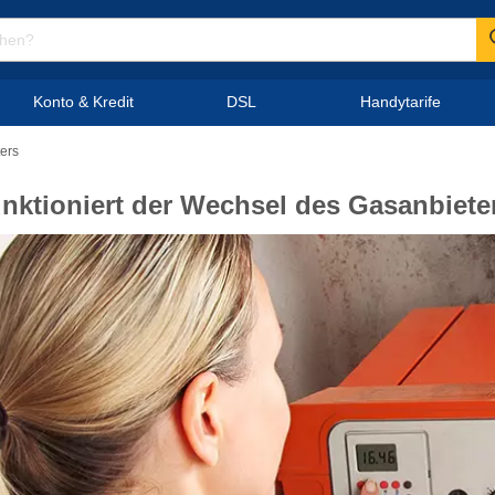
Konto & Kredit
DSL
Handytarife
ters
unktioniert der Wechsel des Gasanbiete