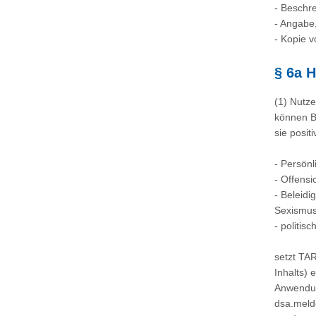
- Beschr
- Angabe
- Kopie 
§ 6a H
(1) Nutze
können B
sie posit
- Persönl
- Offensi
- Beleid
Sexismu
- politis
setzt TA
Inhalts) 
Anwendun
dsa.meld