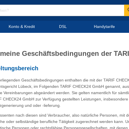
Konto & Kredit
DSL
Handytarife
emeine Geschäftsbedingungen der TA
eltungsbereich
vorliegenden Geschäftsbedingungen enthalten die mit der TARIF CHE
tsgericht Lübeck, im Folgenden TARIF CHECK24 GmbH genannt, aussch
che Vereinbarungen abgeändert werden. Sie gelten namentlich für sämtl
F CHECK24 GmbH zur Verfügung gestellten Leistungen, insbesondere B
generierung und oder -lieferung.
essenten nach diesen sind Verbraucher, also natürliche Personen, mit 
che oder selbständige berufliche Tätigkeit zugerechnet werden kann.
stische Personen oder rechtsfähige Personengesellschaften, mit denen 