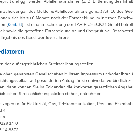
prüft und ggf. werden Abhilfemaßnahmen (z. B. Entfernung des Inhalts
ntscheidungen des Melde- & Abhilfeverfahrens gemäß Art. 16 des Gesetze
önnen sich bis zu 6 Monate nach der Entscheidung im internen B
en [
Kontakt
]. Ist eine Entscheidung der TARIF CHECK24 GmbH betro
lt sowie die getroffene Entscheidung an und überprüft sie. Beschwerd
 Ergebnis des Beschwerdeverfahrens.
ediatoren
en der außergerichtlichen Streitschlichtungsstellen
ie oben genannten Gesellschaften lt. ihrem Impressum und/oder ihren 
lichtungsstelle/n auf gesonderten Antrag für sie entweder verbindlich z
ren, dann können Sie im Folgenden die konkreten gesetzlichen Angab
chtlichen Streitschlichtungsstellen stehen, entnehmen.
tzagentur für Elektrizität, Gas, Telekommunikation, Post und Eisenba
d 4
onn
 0228 14-0
8 14-8872