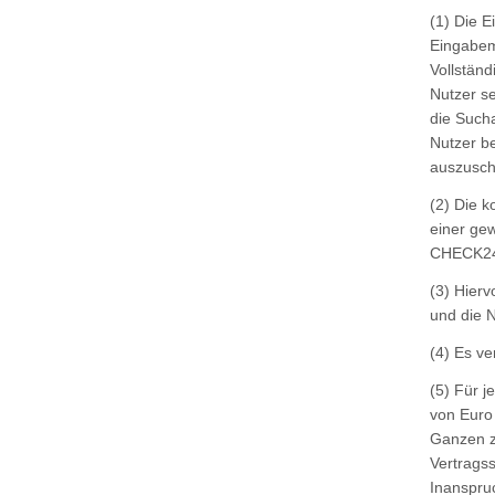
(1) Die 
Eingabem
Vollständ
Nutzer s
die Sucha
Nutzer b
auszusch
(2) Die 
einer ge
CHECK24 
(3) Hier
und die N
(4) Es v
(5) Für j
von Euro 
Ganzen z
Vertrags
Inanspru