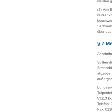
werden ge
(2) Von E
Nutzer k
beschwer
Sachverha
über das
§ 7 M
Anschrift
Sollten d
Streitsch
akzeptie
außergeri
Bundesne
Tulpenfel
53113 B
Telefon:
Fax: 022