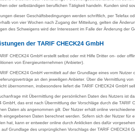
chen oder selbständigen beruflichen Tätigkeit handeln. Kunden sind s
ungen dieser Geschäftsbedingungen werden schriftlich, per Telefax ode
erhalb von vier Wochen nach Zugang der Mitteilung, gelten die Änderu
lgen des Schweigens wird der Interessent im Falle der Änderung der 
eistungen der TARIF CHECK24 GmbH
ARIF CHECK24 GmbH erstellt selbst oder mit Hilfe Dritter on- oder offli
itionen von Energieunternehmen (Anbieter).
TARIF CHECK24 GmbH vermittelt auf der Grundlage eines vom Nutzer o
eferungsverträge an den jeweiligen Anbieter. Über die Vermittlung vo
icht übernommen, insbesondere liefert die TARIF CHECK24 GmbH selb
Suchanfrage mit Übermittlung der persönlichen Daten des Nutzers ist 
GmbH, das erst nach Übermittlung der Vorschläge durch die TARIF C
chen Daten als angenommen gilt. Der Nutzer erhält online verschieden
ich eingegebenen Daten berechnet werden. Sofern sich der Nutzer f
en hat, kann er entweder online durch Anklicken des dafür vorgesehen
s auf Grundlage des ursprünglichen Vorschlags der TARIF CHECK24 G