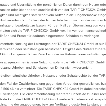
Eingabe und Übermittlung der persönlichen Daten durch den Nutzer er
asken oder über andere ausdrücklich von der TARIF CHECK24 GmbH im
igkeit und Richtigkeit sämtlicher vom Nutzer in die Eingabemaske eing
elbst verantwortlich. Sofern der Nutzer falsche, unwahre oder unzur
nfrage unbearbeitet zu lassen. Für den Fall der Übermittlung von vor
ehalten sich die TARIF CHECK24 GmbH vor, ihn von der Inanspruchnah
ließen und Ersatz für dadurch eingetretene Schäden zu verlangen.
kostenfreie Nutzung der Leistungen der TARIF CHECK24 GmbH ist nur P
werblichen oder selbständigen beruflichen Tätigkeit des Nutzers zuge
GmbH zu gewerblichen Zwecken oder im Rahmen einer selbständigen ber
von ausgenommen ist eine Nutzung, sofern die TARIF CHECK24 GmbH ei
utzung Urheber- und Schutzrechten Dritter nicht widerspricht.
erbleiben sämtliche Urheber-, Nutzungs- oder Schutzrechte bei der 
eden Fall der Zuwiderhandlung gegen das Verbot der gewerblichen, bzw.
2.566,46 als vereinbart. Die TARIF CHECK24 GmbH ist dabei berechtig
u verlangen. Die Zusammenfassung mehrerer Einzelakte zu einer recht
strafe kann die TARIF CHECK24 GmbH weitere Schadensersatzansprüc
chnahme der angebotenen, bzw. zur Verfügung gestellten Leistungen a