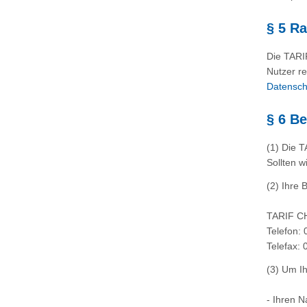
§ 5 R
Die TARI
Nutzer re
Datensch
§ 6 B
(1) Die 
Sollten w
(2) Ihre 
TARIF CH
Telefon: 
Telefax: 
(3) Um I
- Ihren 