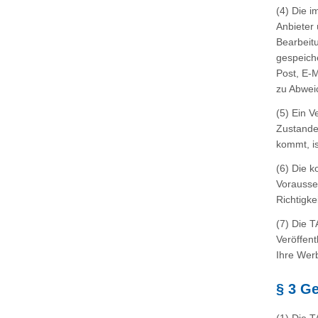
(4) Die 
Anbieter
Bearbeit
gespeich
Post, E-M
zu Abwei
(5) Ein 
Zustande
kommt, i
(6) Die k
Vorausse
Richtigke
(7) Die 
Veröffent
Ihre Wer
§ 3 G