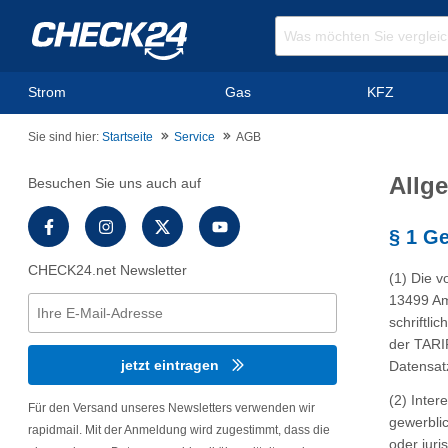
Strom
Gas
KFZ
Sie sind hier:
Startseite
Service
AGB
Allg
Besuchen Sie uns auch auf
§ 1 G
CHECK24.net Newsletter
(1) Die 
13499 Am
schriftli
der TARI
jetzt eintragen
Datensatz
(2) Inter
Für den Versand unseres Newsletters verwenden wir
gewerbli
rapidmail. Mit der Anmeldung wird zugestimmt, dass die
oder juri