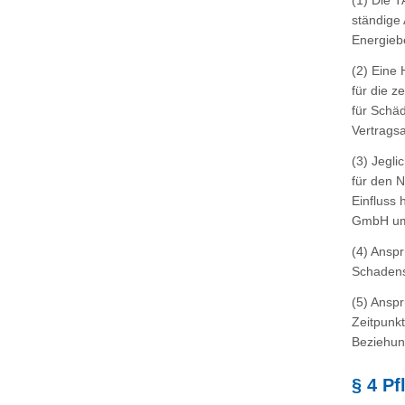
(1) Die 
ständige 
Energieb
(2) Eine 
für die z
für Schäd
Vertrags
(3) Jegl
für den 
Einfluss
GmbH umf
(4) Ansp
Schadens
(5) Ansp
Zeitpunkt
Beziehun
§ 4 Pf