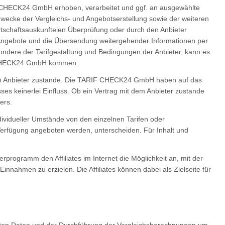
 CHECK24 GmbH erhoben, verarbeitet und ggf. an ausgewählte
ecke der Vergleichs- und Angebotserstellung sowie der weiteren
tschaftsauskunfteien Überprüfung oder durch den Anbieter
 Angebote und die Übersendung weitergehender Informationen per
sondere der Tarifgestaltung und Bedingungen der Anbieter, kann es
F CHECK24 GmbH kommen.
en Anbieter zustande. Die TARIF CHECK24 GmbH haben auf das
 keinerlei Einfluss. Ob ein Vertrag mit dem Anbieter zustande
ers.
ndividueller Umstände von den einzelnen Tarifen oder
fügung angeboten werden, unterscheiden. Für Inhalt und
ogramm den Affiliates im Internet die Möglichkeit an, mit der
nnahmen zu erzielen. Die Affiliates können dabei als Zielseite für