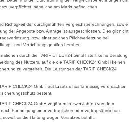
lten Daten und der Durchführung der Vergleichsberechnungen um
 dazu verpflichtet, sämtliche am Markt befindlichen
nd Richtigkeit der durchgeführten Vergleichsberechnungen, sowie
dung der Angebote bzw. Anträge ist ausgeschlossen. Dies gilt nicht
ragsverletzung, bzw. einer solchen Pflichtverletzung bei
ungs- und Verrichtungsgehilfen beruhen.
formationen durch die TARIF CHECK24 GmbH stellt keine Beratung
tscheidung des Nutzers, auf die die TARIF CHECK24 GmbH keinen
usicherung zu verstehen. Die Leistungen der TARIF CHECK24
 TARIF CHECK24 GmbH auf Ersatz eines fahrlässig verursachten
rsicherungsschutz besteht.
r TARIF CHECK24 GmbH verjähren in zwei Jahren von dem
e nach Beendigung einer vertraglichen oder vertragsähnlichen
oweit es die Haftung wegen Vorsatzes betrifft.