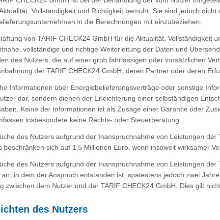
TARIF CHECK24 GmbH ist bei der Behandlung der vom Nutzer mitgetei
Aktualität, Vollständigkeit und Richtigkeit bemüht. Sie sind jedoch nicht
elieferungsunternehmen in die Berechnungen mit einzubeziehen.
Haftung von TARIF CHECK24 GmbH für die Aktualität, Vollständigkeit u
eitnahe, vollständige und richtige Weiterleitung der Daten und Übersen
en des Nutzers, die auf einer grob fahrlässigen oder vorsätzlichen Vert
anbahnung der TARIF CHECK24 GmbH, deren Partner oder deren Erfüll
iche Informationen über Energiebelieferungsverträge oder sonstige In
Nutzer dar, sondern dienen der Erleichterung einer selbständigen En
 haben. Keine der Informationen ist als Zusage einer Garantie oder Z
assen insbesondere keine Rechts- oder Steuerberatung.
rüche des Nutzers aufgrund der Inanspruchnahme von Leistungen der
 beschränken sich auf 1,5 Millionen Euro, wenn insoweit wirksamer Ve
rüche des Nutzers aufgrund der Inanspruchnahme von Leistungen de
 an, in dem der Anspruch entstanden ist, spätestens jedoch zwei Jahr
g zwischen dem Nutzer und der TARIF CHECK24 GmbH. Dies gilt nicht, s
lichten des Nutzers