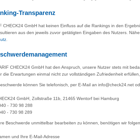
anking-Transparenz
F CHECK24 GmbH hat keinen Einfluss auf die Rankings in den Ergebnis
sultieren aus den jeweils zuvor getätigten Eingaben des Nutzers. Nähe
utz
.
eschwerdemanagement
TARIF CHECK24 GmbH hat den Anspruch, unsere Nutzer stets mit bedar
ir die Erwartungen einmal nicht zur vollständigen Zufriedenheit erfüllen
Beschwerde können Sie telefonisch, per E-Mail an info@check24.net ode
ECK24 GmbH, Zollstraße 11b, 21465 Wentorf bei Hamburg
040 - 730 98 288
040 - 730 98 289
hre Beschwerde unmittelbar bearbeiten zu können, benötigen wir folg
Namen und Ihre E-Mail-Adresse