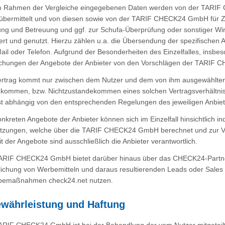
im Rahmen der Vergleiche eingegebenen Daten werden von der TARIF
 übermittelt und von diesen sowie von der TARIF CHECK24 GmbH für Zw
ung und Betreuung und ggf. zur Schufa-Überprüfung oder sonstiger Wir
ert und genutzt. Hierzu zählen u.a. die Übersendung der spezifischen
ail oder Telefon. Aufgrund der Besonderheiten des Einzelfalles, insbe
chungen der Angebote der Anbieter von den Vorschlägen der TARI
Vertrag kommt nur zwischen dem Nutzer und dem von ihm ausgewählt
kommen, bzw. Nichtzustandekommen eines solchen Vertragsverhältnisses
st abhängig von den entsprechenden Regelungen des jeweiligen Anbiet
onkreten Angebote der Anbieter können sich im Einzelfall hinsichtlich i
tzungen, welche über die TARIF CHECK24 GmbH berechnet und zur Ver
it der Angebote sind ausschließlich die Anbieter verantwortlich.
TARIF CHECK24 GmbH bietet darüber hinaus über das CHECK24-Partnerpr
lichung von Werbemitteln und daraus resultierenden Leads oder Sales Ei
bemaßnahmen check24.net nutzen.
ewährleistung und Haftung