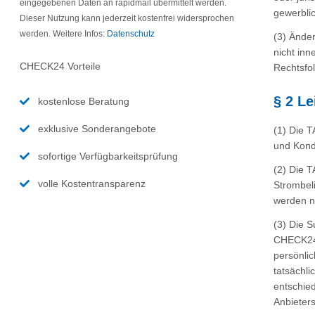
eingegebenen Daten an rapidmail übermittelt werden.
gewerbli
Dieser Nutzung kann jederzeit kostenfrei widersprochen
werden. Weitere Infos:
Datenschutz
(3) Änder
nicht inn
CHECK24 Vorteile
Rechtsfo
§ 2 L
kostenlose Beratung
exklusive Sonderangebote
(1) Die T
und Kond
sofortige Verfügbarkeitsprüfung
(2) Die 
volle Kostentransparenz
Strombeli
werden n
(3) Die 
CHECK24 
persönli
tatsächl
entschied
Anbieter