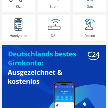
Kfz
Strom
Gas
Handytarife
DSL
Reisen