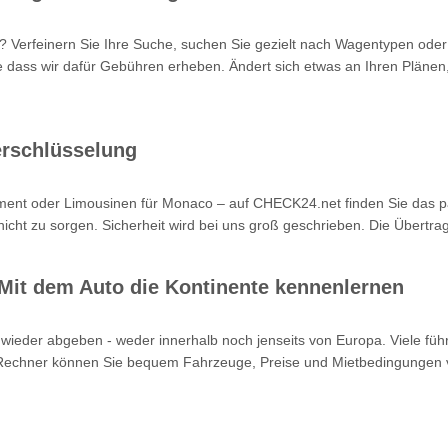
e? Verfeinern Sie Ihre Suche, suchen Sie gezielt nach Wagentypen od
 dass wir dafür Gebühren erheben. Ändert sich etwas an Ihren Plänen,
erschlüsselung
ment oder Limousinen für Monaco – auf CHECK24.net finden Sie das pas
ht zu sorgen. Sicherheit wird bei uns groß geschrieben. Die Übertragun
it dem Auto die Kontinente kennenlernen
wieder abgeben - weder innerhalb noch jenseits von Europa. Viele führ
 Rechner können Sie bequem Fahrzeuge, Preise und Mietbedingungen v