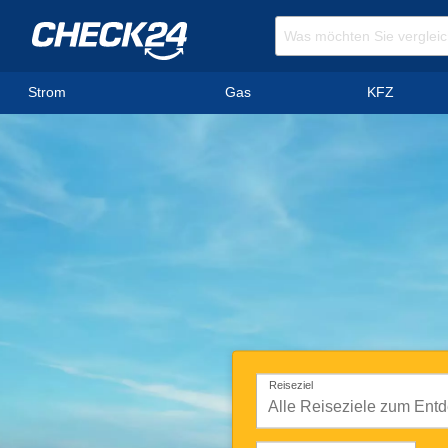
Strom
Gas
KFZ
Reiseziel