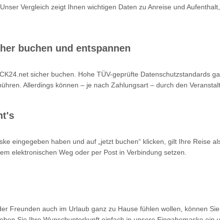
 Unser Vergleich zeigt Ihnen wichtigen Daten zu Anreise und Aufenthalt,
cher buchen und entspannen
K24.net sicher buchen. Hohe TÜV-geprüfte Datenschutzstandards garan
hren. Allerdings können – je nach Zahlungsart – durch den Veranstalt
t's
ke eingegeben haben und auf „jetzt buchen“ klicken, gilt Ihre Reise a
 dem elektronischen Weg oder per Post in Verbindung setzen.
oder Freunden auch im Urlaub ganz zu Hause fühlen wollen, können Sie
en Sie Ihre Wunschunterkunft einfach in unsere Eingabemaske ein un