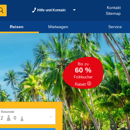
Kontakt
Hilfe und Kontakt
Sitemap
Reisen
Mietwagen
Service
Bis zu
60 %
Frühbucher
Rabatt
Reisende