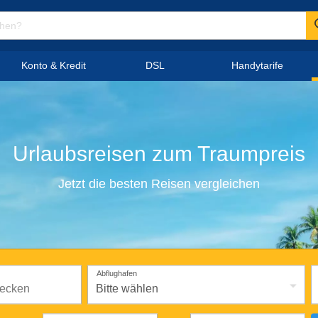
Konto & Kredit
DSL
Handytarife
Urlaubsreisen
zum
Traumpreis
Jetzt die besten Reisen vergleichen
Abflughafen