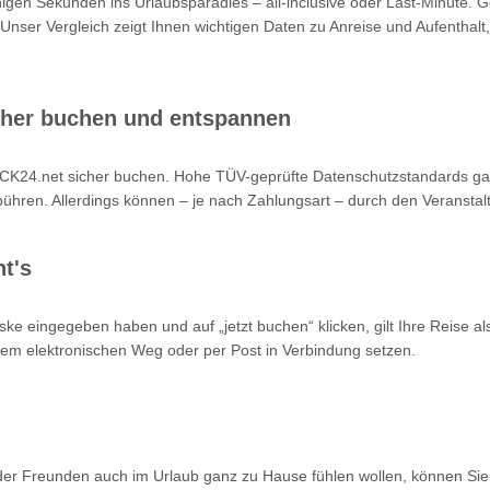
nigen Sekunden ins Urlaubsparadies – all-inclusive oder Last-Minute. 
 Unser Vergleich zeigt Ihnen wichtigen Daten zu Anreise und Aufenthalt,
cher buchen und entspannen
K24.net sicher buchen. Hohe TÜV-geprüfte Datenschutzstandards garan
hren. Allerdings können – je nach Zahlungsart – durch den Veranstalt
t's
ke eingegeben haben und auf „jetzt buchen“ klicken, gilt Ihre Reise a
 dem elektronischen Weg oder per Post in Verbindung setzen.
oder Freunden auch im Urlaub ganz zu Hause fühlen wollen, können Sie