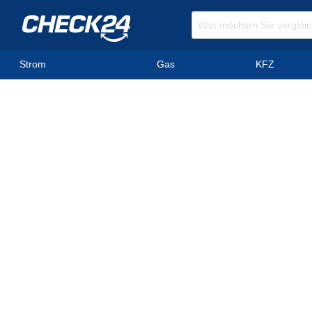
Strom
Gas
KFZ