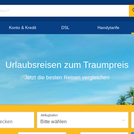
Konto & Kredit
DSL
Handytarife
Urlaubsreisen
zum
Traumpreis
Jetzt die besten Reisen vergleichen
Abflughafen