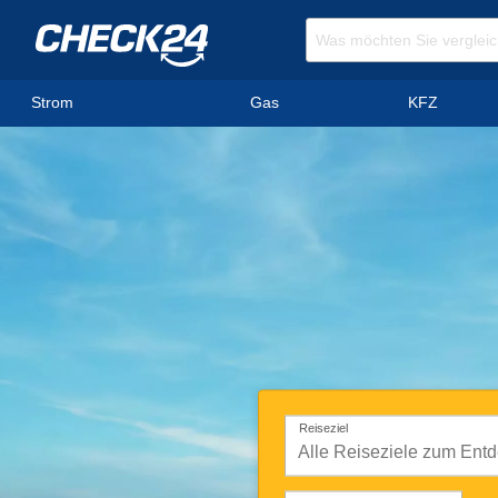
Strom
Gas
KFZ
Reiseziel