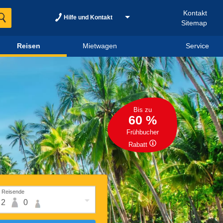
Kontakt
Hilfe und Kontakt
Sitemap
Reisen
Mietwagen
Service
Bis zu
60 %
Frühbucher
Rabatt
Reisende