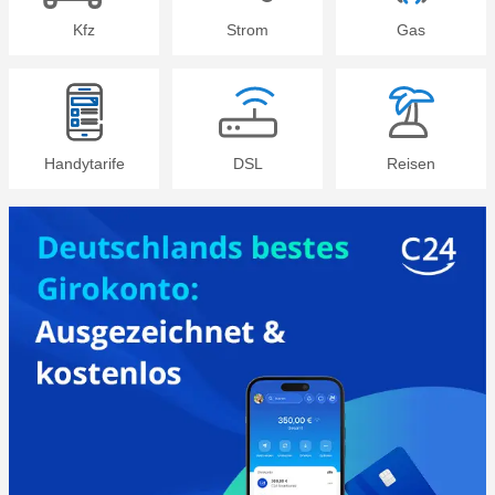
Kfz
Strom
Gas
Handytarife
DSL
Reisen