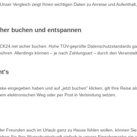
 Unser Vergleich zeigt Ihnen wichtigen Daten zu Anreise und Aufenthalt,
cher buchen und entspannen
K24.net sicher buchen. Hohe TÜV-geprüfte Datenschutzstandards garan
hren. Allerdings können – je nach Zahlungsart – durch den Veranstalt
t's
ke eingegeben haben und auf „jetzt buchen“ klicken, gilt Ihre Reise a
 dem elektronischen Weg oder per Post in Verbindung setzen.
oder Freunden auch im Urlaub ganz zu Hause fühlen wollen, können Sie
en Sie Ihre Wunschunterkunft einfach in unsere Eingabemaske ein un