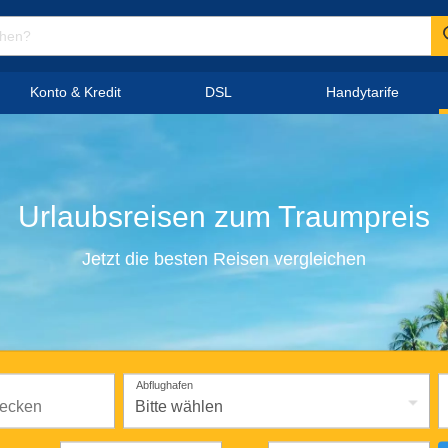
Konto & Kredit
DSL
Handytarife
Urlaubsreisen
zum
Traumpreis
Jetzt die besten Reisen vergleichen
Abflughafen