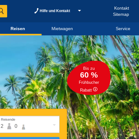
Kontakt
Hilfe und Kontakt
Sitemap
Reisen
Mietwagen
Service
Bis zu
60 %
Frühbucher
Rabatt
Reisende