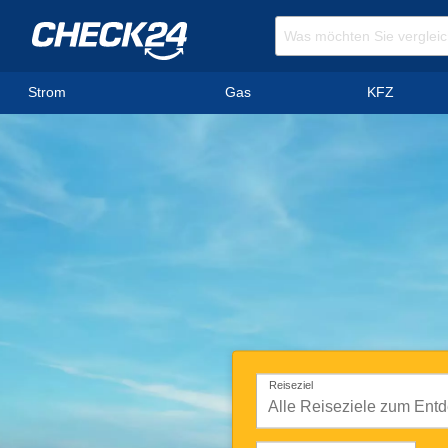
Strom
Gas
KFZ
Reiseziel