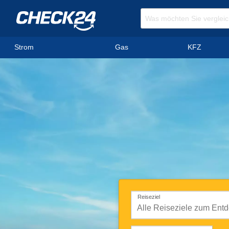
Strom
Gas
KFZ
Reiseziel