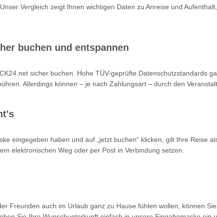
 Unser Vergleich zeigt Ihnen wichtigen Daten zu Anreise und Aufenthalt,
cher buchen und entspannen
K24.net sicher buchen. Hohe TÜV-geprüfte Datenschutzstandards garan
hren. Allerdings können – je nach Zahlungsart – durch den Veranstalt
t's
ke eingegeben haben und auf „jetzt buchen“ klicken, gilt Ihre Reise a
 dem elektronischen Weg oder per Post in Verbindung setzen.
oder Freunden auch im Urlaub ganz zu Hause fühlen wollen, können Sie
en Sie Ihre Wunschunterkunft einfach in unsere Eingabemaske ein un