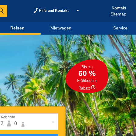
Kontakt
Hilfe und Kontakt
Sitemap
Reisen
Mietwagen
Service
Bis zu
60 %
Frühbucher
Rabatt
Reisende