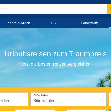
Konto & Kredit
DSL
Handytarife
Urlaubsreisen
zum
Traumpreis
Jetzt die besten Reisen vergleichen
Abflughafen