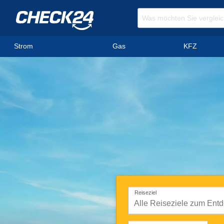
Strom
Gas
KFZ
Reiseziel