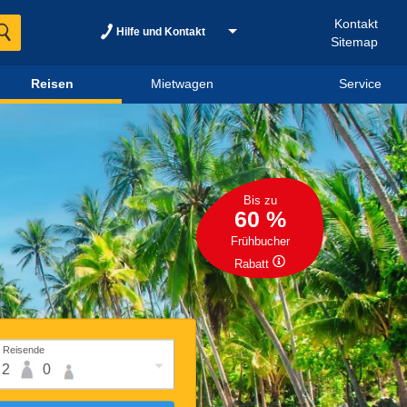
Kontakt
Hilfe und Kontakt
Sitemap
Reisen
Mietwagen
Service
Bis zu
60 %
Frühbucher
Rabatt
Reisende