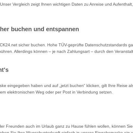
 Unser Vergleich zeigt Ihnen wichtigen Daten zu Anreise und Aufenthalt,
cher buchen und entspannen
K24.net sicher buchen. Hohe TÜV-geprüfte Datenschutzstandards garan
hren. Allerdings können – je nach Zahlungsart – durch den Veranstalt
t's
ke eingegeben haben und auf „jetzt buchen“ klicken, gilt Ihre Reise a
 dem elektronischen Weg oder per Post in Verbindung setzen.
oder Freunden auch im Urlaub ganz zu Hause fühlen wollen, können Sie
en Sie Ihre Wunschunterkunft einfach in unsere Eingabemaske ein un