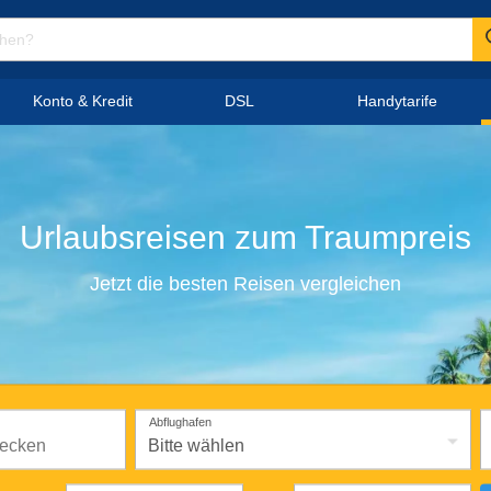
Konto & Kredit
DSL
Handytarife
Urlaubsreisen
zum
Traumpreis
Jetzt die besten Reisen vergleichen
Abflughafen