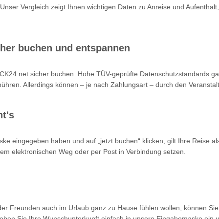
 Unser Vergleich zeigt Ihnen wichtigen Daten zu Anreise und Aufenthalt,
cher buchen und entspannen
K24.net sicher buchen. Hohe TÜV-geprüfte Datenschutzstandards garan
hren. Allerdings können – je nach Zahlungsart – durch den Veranstalt
t's
ke eingegeben haben und auf „jetzt buchen“ klicken, gilt Ihre Reise a
 dem elektronischen Weg oder per Post in Verbindung setzen.
oder Freunden auch im Urlaub ganz zu Hause fühlen wollen, können Sie
en Sie Ihre Wunschunterkunft einfach in unsere Eingabemaske ein un