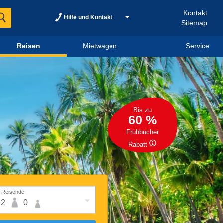
Kontakt
Hilfe und Kontakt
Sitemap
Reisen
Mietwagen
Service
Bis zu
60 %
Frühbucher
Rabatt
Reisende