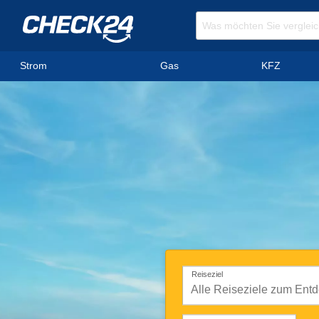
Strom
Gas
KFZ
Reiseziel