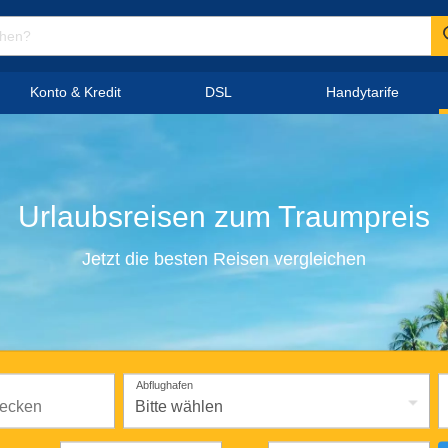
Konto & Kredit
DSL
Handytarife
Urlaubsreisen
zum
Traumpreis
Jetzt die besten Reisen vergleichen
Abflughafen