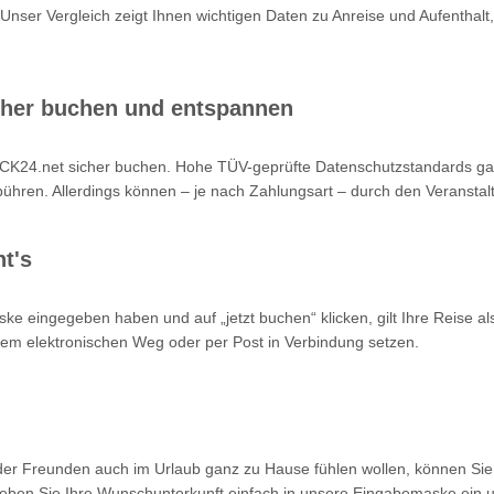
 Unser Vergleich zeigt Ihnen wichtigen Daten zu Anreise und Aufenthalt,
cher buchen und entspannen
K24.net sicher buchen. Hohe TÜV-geprüfte Datenschutzstandards garan
hren. Allerdings können – je nach Zahlungsart – durch den Veranstalt
t's
ke eingegeben haben und auf „jetzt buchen“ klicken, gilt Ihre Reise a
 dem elektronischen Weg oder per Post in Verbindung setzen.
oder Freunden auch im Urlaub ganz zu Hause fühlen wollen, können Sie
en Sie Ihre Wunschunterkunft einfach in unsere Eingabemaske ein un