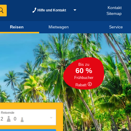
Kontakt
Hilfe und Kontakt
Sitemap
Reisen
Mietwagen
Service
Bis zu
60 %
Frühbucher
Rabatt
Reisende