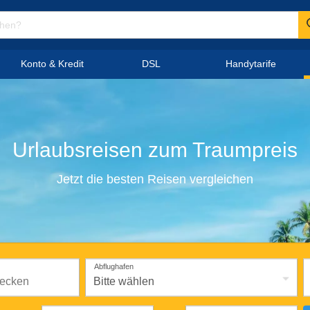
Konto & Kredit
DSL
Handytarife
Urlaubsreisen
zum
Traumpreis
Jetzt die besten Reisen vergleichen
Abflughafen