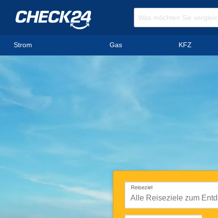
Strom
Gas
KFZ
Reiseziel