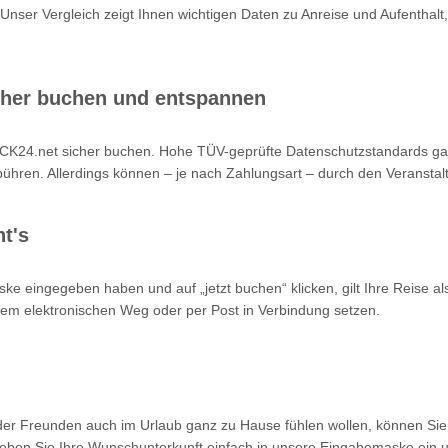
 Unser Vergleich zeigt Ihnen wichtigen Daten zu Anreise und Aufenthalt,
cher buchen und entspannen
K24.net sicher buchen. Hohe TÜV-geprüfte Datenschutzstandards garan
hren. Allerdings können – je nach Zahlungsart – durch den Veranstalt
t's
ke eingegeben haben und auf „jetzt buchen“ klicken, gilt Ihre Reise a
 dem elektronischen Weg oder per Post in Verbindung setzen.
oder Freunden auch im Urlaub ganz zu Hause fühlen wollen, können Sie
en Sie Ihre Wunschunterkunft einfach in unsere Eingabemaske ein un