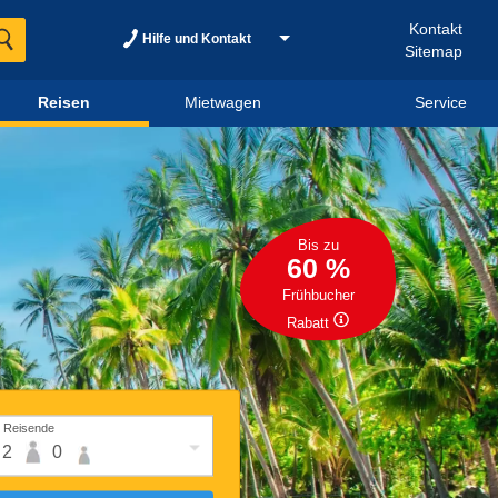
Kontakt
Hilfe und Kontakt
Sitemap
Reisen
Mietwagen
Service
Bis zu
60 %
Frühbucher
Rabatt
Reisende