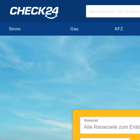
Strom
Gas
KFZ
Reiseziel