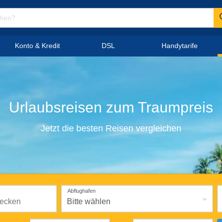
Konto & Kredit
DSL
Handytarife
Urlaubsreisen
zum
Traumpreis
Jetzt die besten Reisen vergleichen
Abflughafen