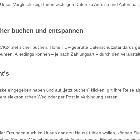
 Unser Vergleich zeigt Ihnen wichtigen Daten zu Anreise und Aufenthalt,
cher buchen und entspannen
K24.net sicher buchen. Hohe TÜV-geprüfte Datenschutzstandards garan
hren. Allerdings können – je nach Zahlungsart – durch den Veranstalt
t's
ke eingegeben haben und auf „jetzt buchen“ klicken, gilt Ihre Reise a
 dem elektronischen Weg oder per Post in Verbindung setzen.
oder Freunden auch im Urlaub ganz zu Hause fühlen wollen, können Sie
en Sie Ihre Wunschunterkunft einfach in unsere Eingabemaske ein un