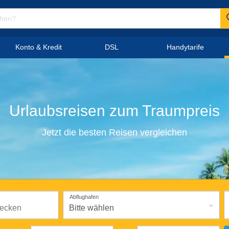
Konto & Kredit
DSL
Handytarife
Urlaubsreisen
zum
Traumpreis
Jetzt die besten Reisen vergleichen
Abflughafen