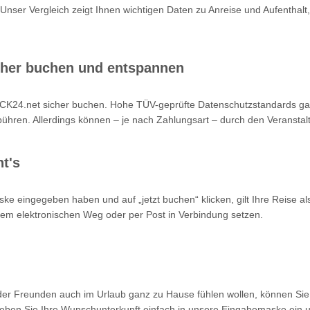
 Unser Vergleich zeigt Ihnen wichtigen Daten zu Anreise und Aufenthalt,
cher buchen und entspannen
K24.net sicher buchen. Hohe TÜV-geprüfte Datenschutzstandards garan
hren. Allerdings können – je nach Zahlungsart – durch den Veranstalt
t's
ke eingegeben haben und auf „jetzt buchen“ klicken, gilt Ihre Reise a
 dem elektronischen Weg oder per Post in Verbindung setzen.
oder Freunden auch im Urlaub ganz zu Hause fühlen wollen, können Sie
en Sie Ihre Wunschunterkunft einfach in unsere Eingabemaske ein un