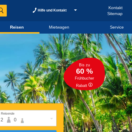
Kontakt
Hilfe und Kontakt
Sitemap
Reisen
Mietwagen
Service
Bis zu
60 %
Frühbucher
Rabatt
Reisende