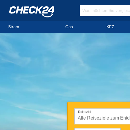
Strom
Gas
KFZ
Reiseziel