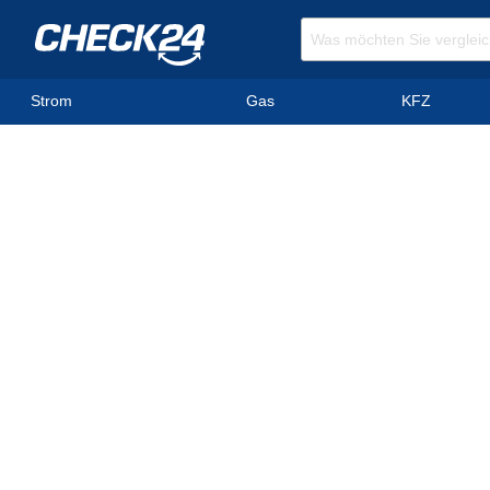
Strom
Gas
KFZ