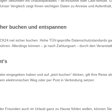
nigen Sekunden ins Urlaubsparadies – all-inclusive oder Last-Minute. 
 Unser Vergleich zeigt Ihnen wichtigen Daten zu Anreise und Aufenthalt,
cher buchen und entspannen
K24.net sicher buchen. Hohe TÜV-geprüfte Datenschutzstandards garan
hren. Allerdings können – je nach Zahlungsart – durch den Veranstalt
t's
ke eingegeben haben und auf „jetzt buchen“ klicken, gilt Ihre Reise a
 dem elektronischen Weg oder per Post in Verbindung setzen.
oder Freunden auch im Urlaub ganz zu Hause fühlen wollen, können Sie