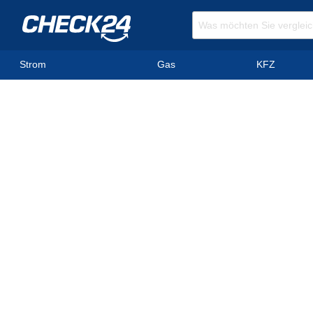
Strom
Gas
KFZ