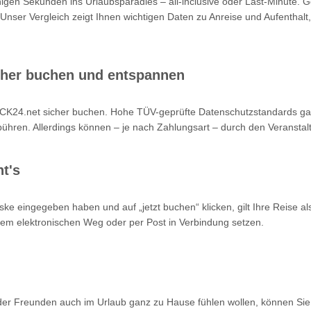
nigen Sekunden ins Urlaubsparadies – all-inclusive oder Last-Minute. 
 Unser Vergleich zeigt Ihnen wichtigen Daten zu Anreise und Aufenthalt,
cher buchen und entspannen
K24.net sicher buchen. Hohe TÜV-geprüfte Datenschutzstandards garan
hren. Allerdings können – je nach Zahlungsart – durch den Veranstalt
t's
ke eingegeben haben und auf „jetzt buchen“ klicken, gilt Ihre Reise a
 dem elektronischen Weg oder per Post in Verbindung setzen.
oder Freunden auch im Urlaub ganz zu Hause fühlen wollen, können Sie