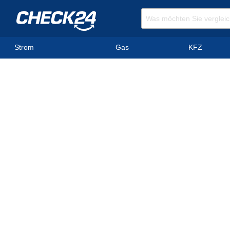
Strom
Gas
KFZ