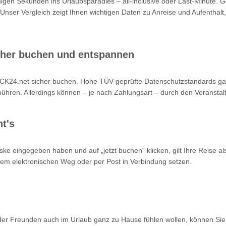
nigen Sekunden ins Urlaubsparadies – all-inclusive oder Last-Minute. 
 Unser Vergleich zeigt Ihnen wichtigen Daten zu Anreise und Aufenthalt,
cher buchen und entspannen
K24.net sicher buchen. Hohe TÜV-geprüfte Datenschutzstandards garan
hren. Allerdings können – je nach Zahlungsart – durch den Veranstalt
t's
ke eingegeben haben und auf „jetzt buchen“ klicken, gilt Ihre Reise a
 dem elektronischen Weg oder per Post in Verbindung setzen.
oder Freunden auch im Urlaub ganz zu Hause fühlen wollen, können Sie