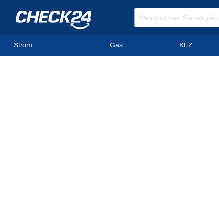
Strom
Gas
KFZ