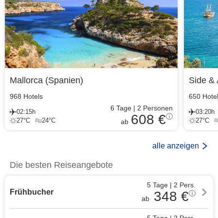
Mallorca
(
Spanien
)
Side & 
968
Hotels
650
Hote
6
Tage
|
2
Personen
02:15h
03:20h
608 €
27
°C
24
°C
27
°C
ab
alle anzeigen
Die besten Reiseangebote
5 Tage
|
2
Pers.
Frühbucher
348
€
ab