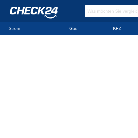
Strom
Gas
KFZ