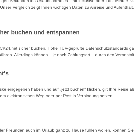
nigen Sekunden ins Urlaubsparadies – all-inclusive oder Last-Minute. 
 Unser Vergleich zeigt Ihnen wichtigen Daten zu Anreise und Aufenthalt,
cher buchen und entspannen
K24.net sicher buchen. Hohe TÜV-geprüfte Datenschutzstandards garan
hren. Allerdings können – je nach Zahlungsart – durch den Veranstalt
t's
ke eingegeben haben und auf „jetzt buchen“ klicken, gilt Ihre Reise a
 dem elektronischen Weg oder per Post in Verbindung setzen.
oder Freunden auch im Urlaub ganz zu Hause fühlen wollen, können Sie