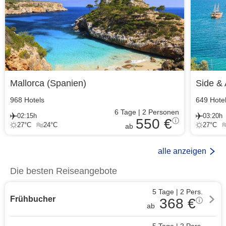
Mallorca
(
Spanien
)
Side & 
968
Hotels
649
Hote
6
Tage
|
2
Personen
02:15h
03:20h
550 €
27
°C
24
°C
27
°C
ab
alle anzeigen
Die besten Reiseangebote
5 Tage
|
2
Pers.
Frühbucher
368
€
ab