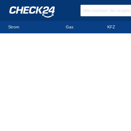
Strom
Gas
KFZ