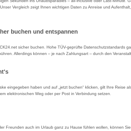
nigen Sekunden ins Urlaubsparadies – all-inclusive oder Last-Minute. 
 Unser Vergleich zeigt Ihnen wichtigen Daten zu Anreise und Aufenthalt,
cher buchen und entspannen
K24.net sicher buchen. Hohe TÜV-geprüfte Datenschutzstandards garan
hren. Allerdings können – je nach Zahlungsart – durch den Veranstalt
t's
ke eingegeben haben und auf „jetzt buchen“ klicken, gilt Ihre Reise a
 dem elektronischen Weg oder per Post in Verbindung setzen.
oder Freunden auch im Urlaub ganz zu Hause fühlen wollen, können Sie