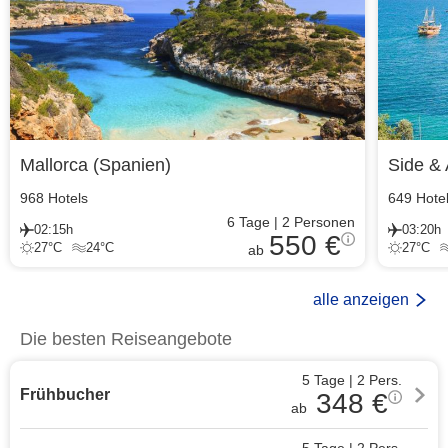
Mallorca
(
Spanien
)
Side & 
968
Hotels
649
Hote
6
Tage
|
2
Personen
02:15h
03:20h
550 €
27
°C
24
°C
27
°C
ab
alle anzeigen
Die besten Reiseangebote
5 Tage
|
2
Pers.
Frühbucher
348
€
ab