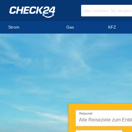
Strom
Gas
KFZ
Reiseziel