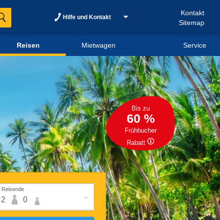
Kontakt
Hilfe und Kontakt
Sitemap
Reisen
Mietwagen
Service
Bis zu
60 %
Frühbucher
Rabatt
Reisende