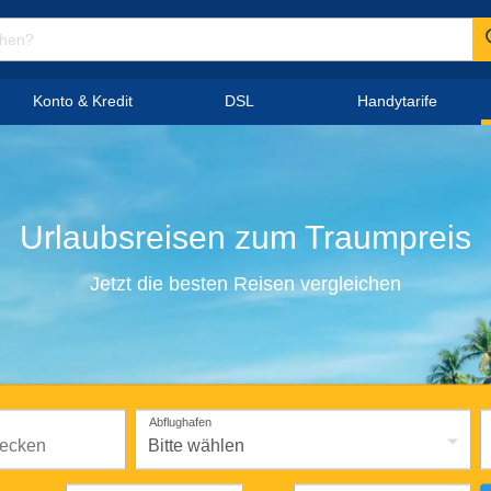
Konto & Kredit
DSL
Handytarife
Urlaubsreisen
zum
Traumpreis
Jetzt die besten Reisen vergleichen
Abflughafen