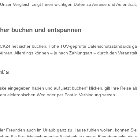
 Unser Vergleich zeigt Ihnen wichtigen Daten zu Anreise und Aufenthalt,
cher buchen und entspannen
K24.net sicher buchen. Hohe TÜV-geprüfte Datenschutzstandards garan
hren. Allerdings können – je nach Zahlungsart – durch den Veranstalt
t's
ke eingegeben haben und auf „jetzt buchen“ klicken, gilt Ihre Reise a
 dem elektronischen Weg oder per Post in Verbindung setzen.
oder Freunden auch im Urlaub ganz zu Hause fühlen wollen, können Sie
en Sie Ihre Wunschunterkunft einfach in unsere Eingabemaske ein un