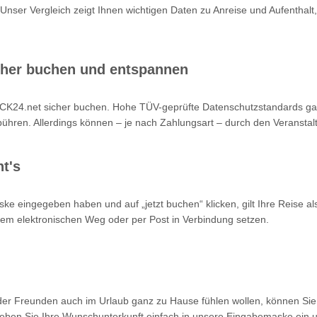
 Unser Vergleich zeigt Ihnen wichtigen Daten zu Anreise und Aufenthalt,
cher buchen und entspannen
K24.net sicher buchen. Hohe TÜV-geprüfte Datenschutzstandards garan
hren. Allerdings können – je nach Zahlungsart – durch den Veranstalt
t's
ke eingegeben haben und auf „jetzt buchen“ klicken, gilt Ihre Reise a
 dem elektronischen Weg oder per Post in Verbindung setzen.
oder Freunden auch im Urlaub ganz zu Hause fühlen wollen, können Sie
en Sie Ihre Wunschunterkunft einfach in unsere Eingabemaske ein un