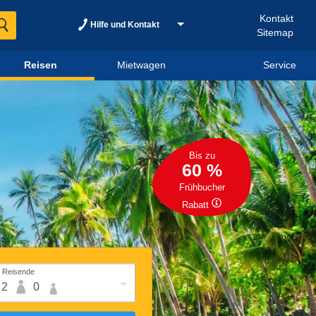
Kontakt
Hilfe und Kontakt
Sitemap
Reisen
Mietwagen
Service
Bis zu
60 %
Frühbucher
Rabatt
Reisende