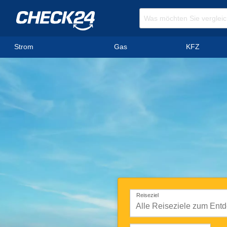
Strom
Gas
KFZ
Reiseziel