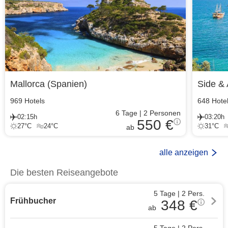
Mallorca
(
Spanien
)
Side & 
969
Hotels
648
Hote
6
Tage
|
2
Personen
02:15h
03:20h
550 €
27
°C
24
°C
31
°C
ab
alle anzeigen
Die besten Reiseangebote
5 Tage
|
2
Pers.
Frühbucher
348
€
ab