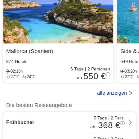
Mallorca
(
Spanien
)
Side & 
974
Hotels
649
Hote
6
Tage
|
2
Personen
02:15h
03:20h
550 €
27
°C
24
°C
27
°C
ab
alle anzeigen
Die besten Reiseangebote
5 Tage
|
2
Pers.
Frühbucher
368
€
ab