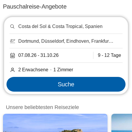
Pauschalreise-Angebote
Reiseziel
oder
Hotel
suchen
Dortmund, Düsseldorf, Eindhoven, Frankfurt
am Main, Frankfurt-Hahn, Kassel, Köln-Bonn,
Luxemburg, Lüttich, Maastricht, Münster-
07.08.26
-
31.10.26
9 - 12 Tage
Osnabrück, Paderborn, Saarbrücken,
Strasbourg, Weeze/Niederrhein
2 Erwachsene
·
1
Zimmer
Suche
Unsere beliebtesten Reiseziele