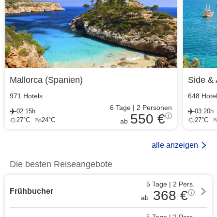
Mallorca
(
Spanien
)
Side & 
971
Hotels
648
Hote
6
Tage
|
2
Personen
02:15h
03:20h
550 €
27
°C
24
°C
27
°C
ab
alle anzeigen
Die besten Reiseangebote
5 Tage
|
2
Pers.
Frühbucher
368
€
ab