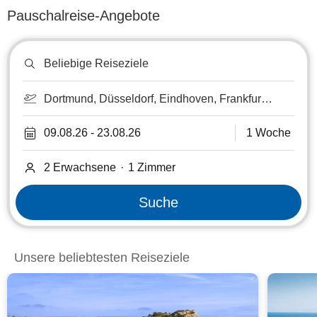
Pauschalreise-Angebote
Reiseziel
oder
Hotel
suchen
Dortmund, Düsseldorf, Eindhoven, Frankfurt
am Main, Frankfurt-Hahn, Kassel, Köln-Bonn,
Luxemburg, Lüttich, Maastricht, Münster-
09.08.26
-
23.08.26
1 Woche
Osnabrück, Paderborn, Saarbrücken,
Strasbourg, Weeze/Niederrhein
2 Erwachsene
·
1
Zimmer
Suche
Unsere beliebtesten Reiseziele