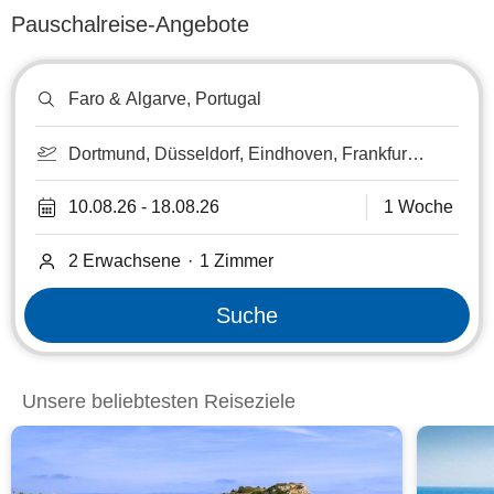
Pauschalreise-Angebote
Reiseziel
oder
Hotel
suchen
Dortmund, Düsseldorf, Eindhoven, Frankfurt
am Main, Frankfurt-Hahn, Kassel, Köln-Bonn,
Luxemburg, Lüttich, Maastricht, Münster-
10.08.26
-
18.08.26
1 Woche
Osnabrück, Paderborn, Saarbrücken,
Strasbourg, Weeze/Niederrhein
2 Erwachsene
·
1
Zimmer
Suche
Unsere beliebtesten Reiseziele