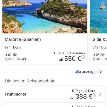
Mallorca
(
Spanien
)
Side & 
974
Hotels
649
Hote
6
Tage
|
2
Personen
02:15h
03:20h
550 €
27
°C
24
°C
31
°C
ab
alle anzeigen
Die besten Reiseangebote
5 Tage
|
2
Pers.
Frühbucher
388
€
ab