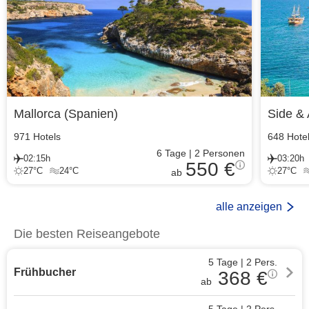
Mallorca
(
Spanien
)
Side & 
971
Hotels
648
Hote
6
Tage
|
2
Personen
02:15h
03:20h
550 €
27
°C
24
°C
27
°C
ab
alle anzeigen
Die besten Reiseangebote
5 Tage
|
2
Pers.
Frühbucher
368
€
ab