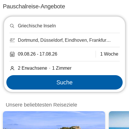
Pauschalreise-Angebote
Reiseziel
oder
Hotel
suchen
Dortmund, Düsseldorf, Eindhoven, Frankfurt
am Main, Frankfurt-Hahn, Kassel, Köln-Bonn,
Luxemburg, Lüttich, Maastricht, Münster-
09.08.26
-
17.08.26
1 Woche
Osnabrück, Paderborn, Saarbrücken,
Strasbourg, Weeze/Niederrhein
2 Erwachsene
·
1
Zimmer
Suche
Unsere beliebtesten Reiseziele