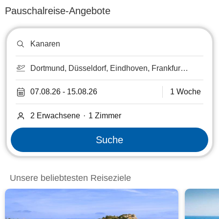
Pauschalreise-Angebote
Reiseziel
oder
Hotel
suchen
Dortmund, Düsseldorf, Eindhoven, Frankfurt
am Main, Frankfurt-Hahn, Kassel, Köln-Bonn,
Luxemburg, Lüttich, Maastricht, Münster-
07.08.26
-
15.08.26
1 Woche
Osnabrück, Paderborn, Saarbrücken,
Strasbourg, Weeze/Niederrhein
2 Erwachsene
·
1
Zimmer
Suche
Unsere beliebtesten Reiseziele