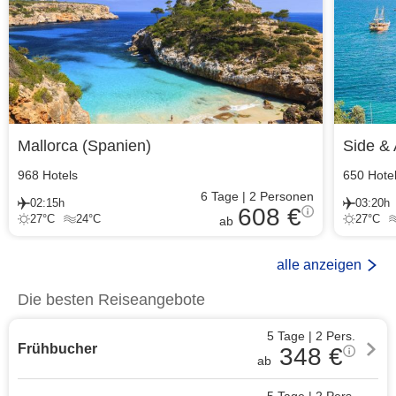
Mallorca
(
Spanien
)
Side & 
968
Hotels
650
Hote
6
Tage
|
2
Personen
02:15h
03:20h
608 €
27
°C
24
°C
27
°C
ab
alle anzeigen
Die besten Reiseangebote
5 Tage
|
2
Pers.
Frühbucher
348
€
ab