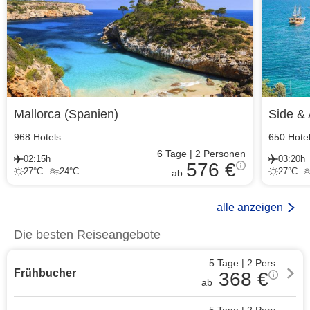
Mallorca
(
Spanien
)
Side & 
968
Hotels
650
Hote
6
Tage
|
2
Personen
02:15h
03:20h
576 €
27
°C
24
°C
27
°C
ab
alle anzeigen
Die besten Reiseangebote
5 Tage
|
2
Pers.
Frühbucher
368
€
ab