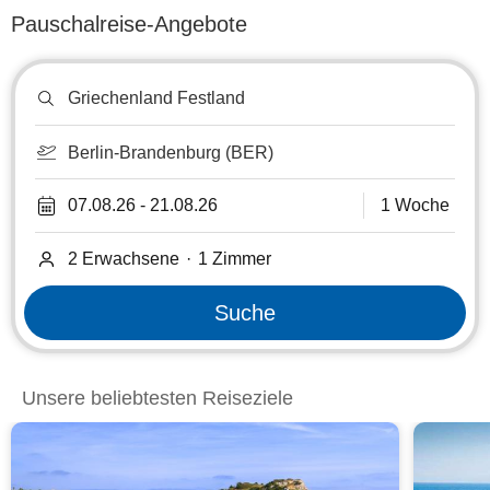
Pauschalreise-Angebote
Reiseziel
oder
Hotel
suchen
Berlin-Brandenburg (BER)
07.08.26
-
21.08.26
1 Woche
2 Erwachsene
·
1
Zimmer
Suche
Unsere beliebtesten Reiseziele