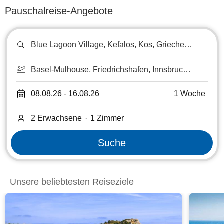
Pauschalreise-Angebote
Reiseziel
oder
Hotel
suchen
Basel-Mulhouse, Friedrichshafen, Innsbruck,
Karlsruhe/Baden-Baden, Memmingen,
München, Nürnberg, Salzburg, Stuttgart,
08.08.26
-
16.08.26
1 Woche
Zürich
2 Erwachsene
·
1
Zimmer
Suche
Unsere beliebtesten Reiseziele