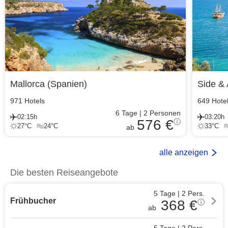
Mallorca
(
Spanien
)
Side & 
971
Hotels
649
Hote
6
Tage
|
2
Personen
02:15h
03:20h
576 €
27
°C
24
°C
33
°C
ab
alle anzeigen
Die besten Reiseangebote
5 Tage
|
2
Pers.
Frühbucher
368
€
ab