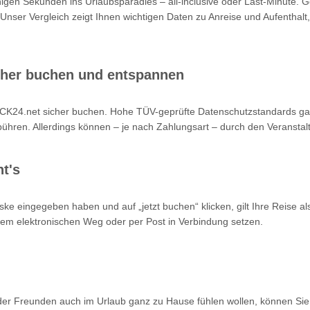
nigen Sekunden ins Urlaubsparadies – all-inclusive oder Last-Minute. 
 Unser Vergleich zeigt Ihnen wichtigen Daten zu Anreise und Aufenthalt,
cher buchen und entspannen
K24.net sicher buchen. Hohe TÜV-geprüfte Datenschutzstandards garan
hren. Allerdings können – je nach Zahlungsart – durch den Veranstalt
t's
ke eingegeben haben und auf „jetzt buchen“ klicken, gilt Ihre Reise a
 dem elektronischen Weg oder per Post in Verbindung setzen.
oder Freunden auch im Urlaub ganz zu Hause fühlen wollen, können Sie