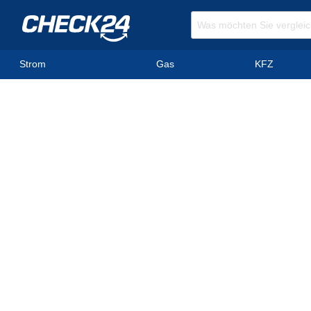
Strom
Gas
KFZ