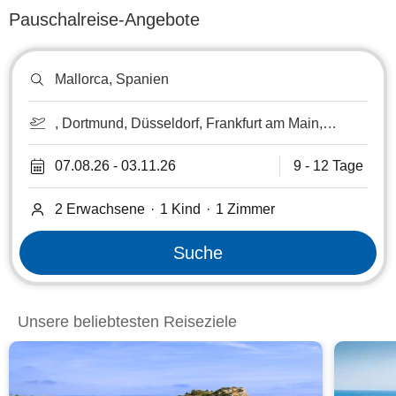
Pauschalreise-Angebote
Reiseziel
oder
Hotel
suchen
, Dortmund, Düsseldorf, Frankfurt am Main,
Frankfurt-Hahn, Kassel, Köln-Bonn, Münster-
Osnabrück, Paderborn, Saarbrücken,
07.08.26
-
03.11.26
9 - 12 Tage
Weeze/Niederrhein
2 Erwachsene
·
1 Kind
·
1
Zimmer
Suche
Unsere beliebtesten Reiseziele