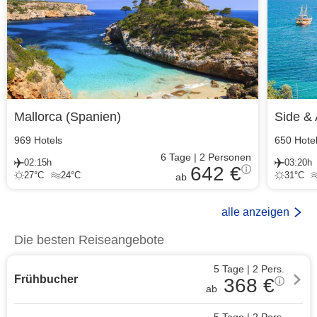
Mallorca
(
Spanien
)
Side & 
969
Hotels
650
Hote
6
Tage
|
2
Personen
02:15h
03:20h
642 €
27
°C
24
°C
31
°C
ab
alle anzeigen
Die besten Reiseangebote
5 Tage
|
2
Pers.
Frühbucher
368
€
ab