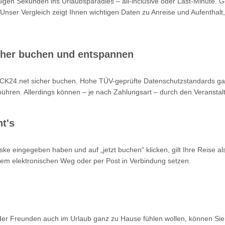
nigen Sekunden ins Urlaubsparadies – all-inclusive oder Last-Minute. 
 Unser Vergleich zeigt Ihnen wichtigen Daten zu Anreise und Aufenthalt,
cher buchen und entspannen
K24.net sicher buchen. Hohe TÜV-geprüfte Datenschutzstandards garan
hren. Allerdings können – je nach Zahlungsart – durch den Veranstalt
t's
ke eingegeben haben und auf „jetzt buchen“ klicken, gilt Ihre Reise a
 dem elektronischen Weg oder per Post in Verbindung setzen.
oder Freunden auch im Urlaub ganz zu Hause fühlen wollen, können Sie