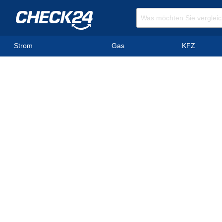
Strom
Gas
KFZ