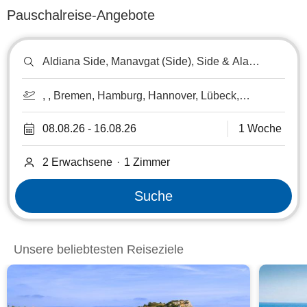
Pauschalreise-Angebote
Reiseziel
oder
Hotel
suchen
, , Bremen, Hamburg, Hannover, Lübeck,
Rostock, Westerland/Sylt
08.08.26
-
16.08.26
1 Woche
2 Erwachsene
·
1
Zimmer
Suche
Unsere beliebtesten Reiseziele