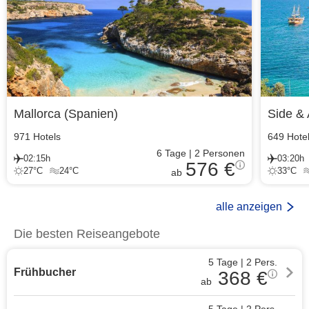
Mallorca
(
Spanien
)
Side & 
971
Hotels
649
Hote
6
Tage
|
2
Personen
02:15h
03:20h
576 €
27
°C
24
°C
33
°C
ab
alle anzeigen
Die besten Reiseangebote
5 Tage
|
2
Pers.
Frühbucher
368
€
ab